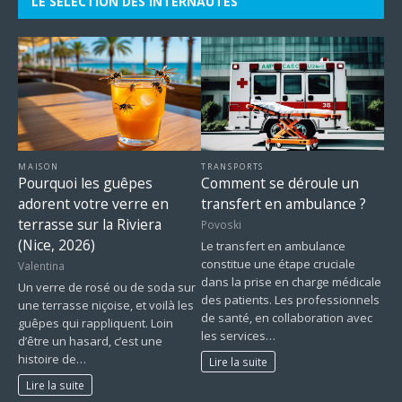
LE SÉLECTION DES INTERNAUTES
MAISON
TRANSPORTS
Pourquoi les guêpes
Comment se déroule un
adorent votre verre en
transfert en ambulance ?
terrasse sur la Riviera
Povoski
(Nice, 2026)
Le transfert en ambulance
constitue une étape cruciale
Valentina
dans la prise en charge médicale
Un verre de rosé ou de soda sur
des patients. Les professionnels
une terrasse niçoise, et voilà les
de santé, en collaboration avec
guêpes qui rappliquent. Loin
les services…
d’être un hasard, c’est une
histoire de…
Lire la suite
Lire la suite