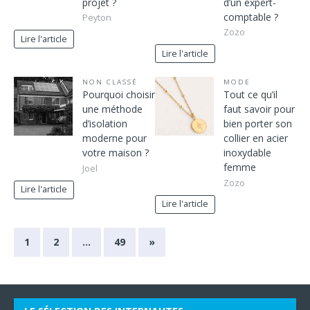
projet ?
d’un expert-
comptable ?
Peyton
Zozo
Lire l'article
Lire l'article
NON CLASSÉ
MODE
Pourquoi choisir
Tout ce qu’il
une méthode
faut savoir pour
d’isolation
bien porter son
moderne pour
collier en acier
votre maison ?
inoxydable
femme
Joel
Zozo
Lire l'article
Lire l'article
1
2
…
49
»