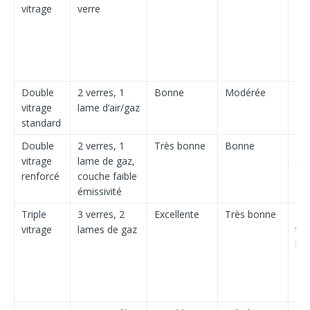
vitrage
verre
Double
2 verres, 1
Bonne
Modérée
Mo
vitrage
lame d’air/gaz
standard
Double
2 verres, 1
Très bonne
Bonne
Mo
vitrage
lame de gaz,
à 
renforcé
couche faible
émissivité
Triple
3 verres, 2
Excellente
Très bonne
Bo
vitrage
lames de gaz
trè
bo