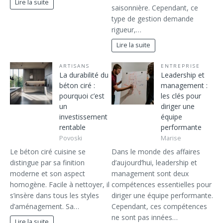
Lire la suite
saisonnière. Cependant, ce
type de gestion demande
rigueur,…
Lire la suite
ARTISANS
ENTREPRISE
La durabilité du
Leadership et
béton ciré :
management :
pourquoi c’est
les clés pour
un
diriger une
investissement
équipe
rentable
performante
Povoski
Marise
Le béton ciré cuisine se
Dans le monde des affaires
distingue par sa finition
d’aujourd’hui, leadership et
moderne et son aspect
management sont deux
homogène. Facile à nettoyer, il
compétences essentielles pour
s’insère dans tous les styles
diriger une équipe performante.
d’aménagement. Sa…
Cependant, ces compétences
ne sont pas innées…
Lire la suite