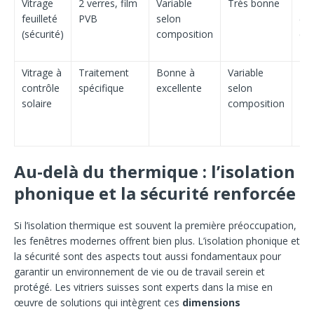
Vitrage
2 verres, film
Variable
Très bonne
Exc
feuilleté
PVB
selon
(an
(sécurité)
composition
eff
Vitrage à
Traitement
Bonne à
Variable
Mo
contrôle
spécifique
excellente
selon
solaire
composition
Au-delà du thermique : l’isolation
phonique et la sécurité renforcée
Si l’isolation thermique est souvent la première préoccupation,
les fenêtres modernes offrent bien plus. L’isolation phonique et
la sécurité sont des aspects tout aussi fondamentaux pour
garantir un environnement de vie ou de travail serein et
protégé. Les vitriers suisses sont experts dans la mise en
œuvre de solutions qui intègrent ces
dimensions