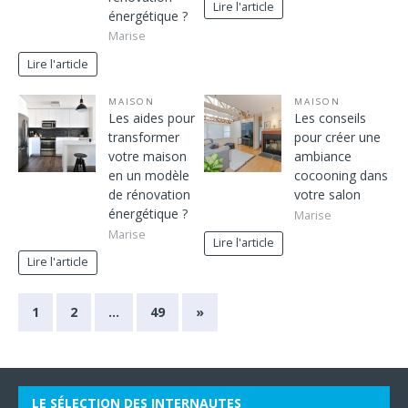
Lire l'article
énergétique ?
Marise
Lire l'article
MAISON
MAISON
Les aides pour
Les conseils
transformer
pour créer une
votre maison
ambiance
en un modèle
cocooning dans
de rénovation
votre salon
énergétique ?
Marise
Marise
Lire l'article
Lire l'article
1
2
…
49
»
LE SÉLECTION DES INTERNAUTES