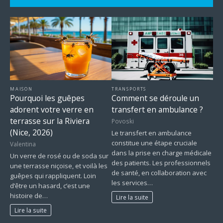
MAISON
TRANSPORTS
Pourquoi les guêpes
Comment se déroule un
adorent votre verre en
transfert en ambulance ?
terrasse sur la Riviera
Povoski
(Nice, 2026)
Le transfert en ambulance
constitue une étape cruciale
Valentina
dans la prise en charge médicale
Un verre de rosé ou de soda sur
des patients. Les professionnels
une terrasse niçoise, et voilà les
de santé, en collaboration avec
guêpes qui rappliquent. Loin
les services…
d’être un hasard, c’est une
histoire de…
Lire la suite
Lire la suite