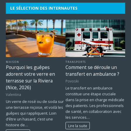
LE SÉLECTION DES INTERNAUTES
MAISON
TRANSPORTS
Pourquoi les guêpes
Comment se déroule un
adorent votre verre en
transfert en ambulance ?
terrasse sur la Riviera
Povoski
(Nice, 2026)
Le transfert en ambulance
constitue une étape cruciale
Valentina
dans la prise en charge médicale
Un verre de rosé ou de soda sur
des patients. Les professionnels
une terrasse niçoise, et voilà les
de santé, en collaboration avec
guêpes qui rappliquent. Loin
les services…
d’être un hasard, c’est une
histoire de…
Lire la suite