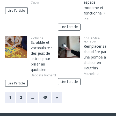
espace
Zozo
moderne et
Lire l'article
fonctionnel ?
Joel
Lire l'article
LOISIRS
ARTISANS
,
Scrabble et
MAISON
Remplacer sa
vocabulaire :
chaudière par
des jeux de
une pompe à
lettres pour
chaleur en
briller au
Hautrhin
quotidien
Micheline
Baptiste Richard
Lire l'article
Lire l'article
1
2
…
49
»