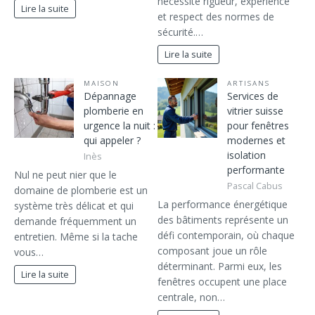
nécessite rigueur, expérience
Lire la suite
et respect des normes de
sécurité.…
Lire la suite
MAISON
ARTISANS
Dépannage
Services de
plomberie en
vitrier suisse
urgence la nuit :
pour fenêtres
qui appeler ?
modernes et
isolation
Inès
performante
Nul ne peut nier que le
Pascal Cabus
domaine de plomberie est un
La performance énergétique
système très délicat et qui
des bâtiments représente un
demande fréquemment un
défi contemporain, où chaque
entretien. Même si la tache
composant joue un rôle
vous…
déterminant. Parmi eux, les
Lire la suite
fenêtres occupent une place
centrale, non…