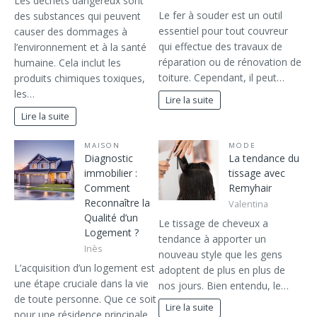
Les déchets dangereux sont
Le fer à souder est un outil
des substances qui peuvent
essentiel pour tout couvreur
causer des dommages à
qui effectue des travaux de
l’environnement et à la santé
réparation ou de rénovation de
humaine. Cela inclut les
toiture. Cependant, il peut…
produits chimiques toxiques,
les…
Lire la suite
Lire la suite
MAISON
MODE
Diagnostic
La tendance du
immobilier :
tissage avec
Comment
Remyhair
Reconnaître la
Valentina
Qualité d’un
Le tissage de cheveux a
Logement ?
tendance à apporter un
Inès
nouveau style que les gens
L’acquisition d’un logement est
adoptent de plus en plus de
une étape cruciale dans la vie
nos jours. Bien entendu, le…
de toute personne. Que ce soit
Lire la suite
pour une résidence principale