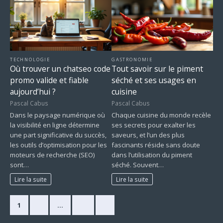
TECHNOLOGIE
GASTRONOMIE
Où trouver un chatseo code
Tout savoir sur le piment
promo valide et fiable
séché et ses usages en
aujourd’hui ?
cuisine
Pascal Cabus
Pascal Cabus
Dans le paysage numérique où
Chaque cuisine du monde recèle
la visibilité en ligne détermine
ses secrets pour exalter les
une part significative du succès,
saveurs, et l’un des plus
les outils d’optimisation pour les
fascinants réside sans doute
moteurs de recherche (SEO)
dans l’utilisation du piment
sont…
séché. Souvent…
Lire la suite
Lire la suite
1
2
…
33
»