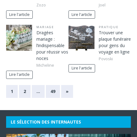
Zozo
Joel
Lire l'article
Lire l'article
MARIAGE
PRATIQUE
Dragées
Trouver une
mariage :
plaque funéraire
l’indispensable
pour gens du
pour réussir vos
voyage en ligne
noces
Povoski
Micheline
Lire l'article
Lire l'article
1
2
…
49
»
LE SÉLECTION DES INTERNAUTES